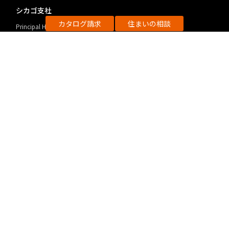
シカゴ支社
カタログ請求
住まいの相談
Principal Home U.S.A. Inc.,
住所：6127 South University Avenue Ste 110B
Chicago, IL 60637
京都事業推進室
〒612-8445
住所：京都府京都市伏見区竹田浄菩提院町195
https://re-kyu.jp/
建設業許可：国土交通大臣許可（特-26）第25705号
宅建業免許：国土交通大臣（3）第8714号