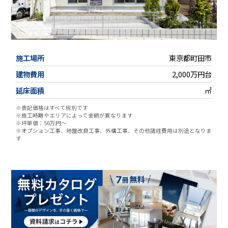
施工場所
東京都町田市
建物費用
2,000万円台
延床面積
㎡
※表記価格はすべて税別です
※施工時期やエリアによって金額が異なります
※坪単価：56万円～
※オプション工事、地盤改良工事、外構工事、その他諸経費用は別途となりま
す