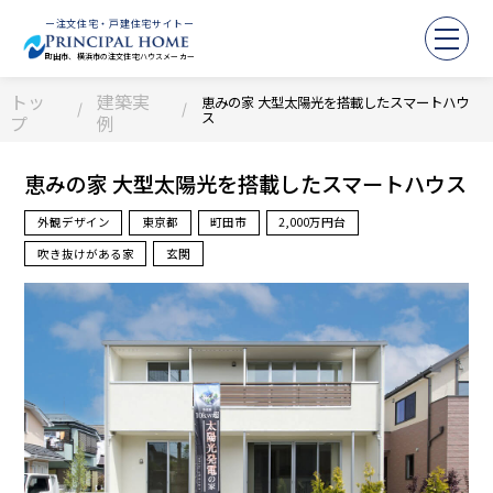
ー注文住宅・戸建住宅サイトー
町田市、横浜市の注文住宅ハウスメーカー
トッ
建築実
恵みの家 大型太陽光を搭載したスマートハウ
ス
プ
例
恵みの家 大型太陽光を搭載したスマートハウス
外観デザイン
東京都
町田市
2,000万円台
吹き抜けがある家
玄関