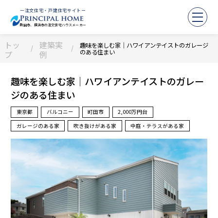
ー注文住宅・戸建住宅サイトー
町田市、横浜市の注文住宅ハウスメーカー
トッ
建築実
趣味を楽しむ家｜ハワイアンテイストのガレージ
のある住まい
プ
例
趣味を楽しむ家｜ハワイアンテイストのガレー
ジのある住まい
東京都
バルコニー
町田市
2,000万円台
ガレージのある家
吹き抜けがある家
中庭・テラスがある家