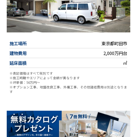
施工場所
東京都町田市
建物費用
2,000万円台
延床面積
㎡
※表記価格はすべて税別です
※施工時期やエリアによって金額が異なります
※坪単価：56万円～
※オプション工事、地盤改良工事、外構工事、その他諸経費用は別途となりま
す