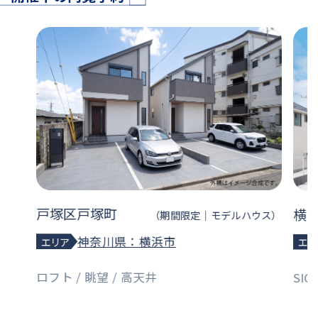
戸塚区戸塚町
横
（期間限定｜モデルハウス）
神奈川県：横浜市
エリア
エリ
ロフト / 眺望 / 高天井
SI