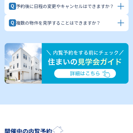
A
Q
ので、靴下を着用いただけますと安心です。お持ちも
予約後に日程の変更やキャンセルはできますか？
はい、雨天でも通常通り開催しております。悪天候な
のについては、ページ内「見学のポイントとお持ちも
どで開催が難しい場合は、事前に担当スタッフよりご
の」をご参考ください。
A
Q
連絡いたしますのでご安心ください。
複数の物件を見学することはできますか？
もちろん可能です。ご都合が悪くなった場合は、担当
スタッフまでお早めにご連絡ください。日程の変更も
A
柔軟に対応いたします。
はい、可能です。「いくつか比較して見てみたい」と
いうご希望もお気軽にお申し付けください。エリアや
物件の特徴に合わせて、担当スタッフが最適な見学プ
ランをご提案いたします。
開催中の内覧予約