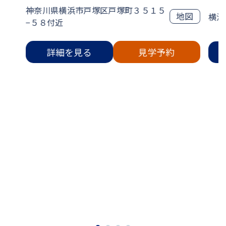
神奈川県横浜市戸塚区戸塚町３５１５
地図
横浜
−５８付近
詳細を見る
見学予約