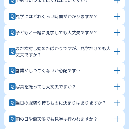
予約はいつまでにすればよいですか？
申し訳ございませんが、本見学会は完全予約制となっ
いう気軽なお気持ちで、安心してお越しください。
ております。担当スタッフが丁寧にご案内できるよ
A
Q
う、人数を絞って開催しておりますので、事前のご予
見学にはどれくらい時間がかかりますか？
前日まで、WEBサイトより受け付けております。枠が
約をお願いいたします。
埋まり次第終了となりますので、特に連休中のご見学
A
Q
をご希望の場合は、お早めのご予約をおすすめいたし
子どもと一緒に見学しても大丈夫ですか？
おおよそ60〜90分ほどです。「サッと見たい」「説明
ます。
について詳しく聞きたい」など、お客様のご都合に合
※当日のご予約は、0120-021-541 までお電話でご連
A
わせて調整可能ですので、当日スタッフにお気軽にお
まだ検討し始めたばかりですが、見学だけでも大
もちろんです。ぜひご家族でお越しください。スタッ
Q
丈夫ですか？
絡ください。
申し付けください。
フがしっかりサポートいたしますので、安心してお越
しください。
A
Q
営業がしつこくないか心配です…
もちろんです、大歓迎です。具体的なプランがなくて
も、家づくりのインスピレーションを膨らませる場と
A
Q
してご活用ください。
写真を撮っても大丈夫ですか？
ご安心ください。強引な勧誘やしつこい営業は一切い
たしません。あくまでお客様のペースで、楽しみなが
A
Q
らご覧いただくことを大切にしています。
当日の服装や持ちものに決まりはありますか？
はい、撮影していただけます。間取りや収納、設備な
ど、後から振り返りたい箇所はぜひ写真に残してくだ
A
Q
さい。家づくりの参考資料として、きっとお役に立ち
雨の日や悪天候でも見学は行われますか？
特別な服装は必要ありません。歩きやすい服装でお越
ます。
しください。スリッパはこちらでご用意しております