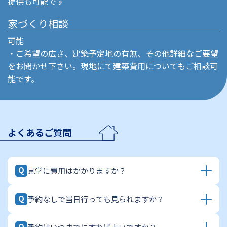
提供も可能です
家づくり相談
可能
・ご希望の広さ、建築予定地の有無、その他詳細なご要望
をお聞かせ下さい。現地にて建築費用についてもご相談可
能です。
よくあるご質問
Q
見学に費用はかかりますか？
A
Q
予約なしで当日行っても見られますか？
いいえ、見学・ご相談はすべて無料です。現地でのご
案内はもちろん、家づくりのご相談についても一切費
A
Q
用はかかりません。「まずは雰囲気を見てみたい」と