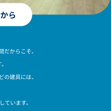
間から
間だからこそ、
す。
どの建具には、
しています。