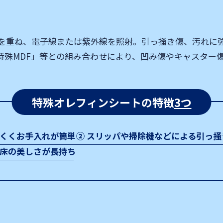
を重ね、電子線または紫外線を照射。引っ掻き傷、汚れに
特殊MDF」等との組み合わせにより、凹み傷やキャスター
特殊オレフィンシートの特徴
3つ
にくくお手入れが簡単
② スリッパや掃除機などによる
引っ掻
く床の美しさが長持ち